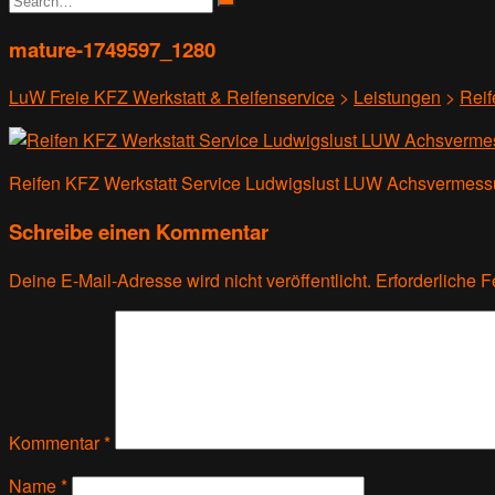
mature-1749597_1280
LuW Freie KFZ Werkstatt & Reifenservice
>
Leistungen
>
Reif
Reifen KFZ Werkstatt Service Ludwigslust LUW Achsvermess
Schreibe einen Kommentar
Deine E-Mail-Adresse wird nicht veröffentlicht.
Erforderliche F
Kommentar
*
Name
*