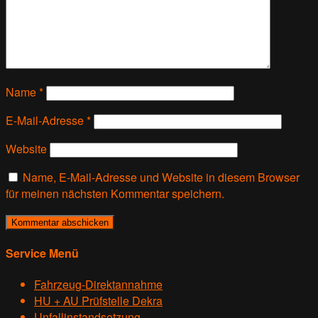
Name
*
E-Mail-Adresse
*
Website
Name, E-Mail-Adresse und Website in diesem Browser
für meinen nächsten Kommentar speichern.
Service Menü
Fahrzeug-Direktannahme
HU + AU Prüfstelle Dekra
Unfallinstandsetzung